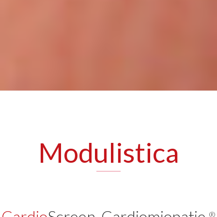
Modulistica
Cardio
Screen-Cardiomiopatie
®