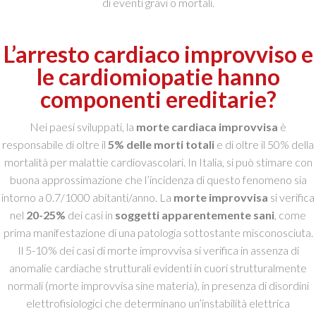
di eventi gravi o mortali.
L’arresto cardiaco improvviso e
le cardiomiopatie hanno
componenti ereditarie?
Nei paesi sviluppati, la
morte cardiaca improvvisa
è
responsabile di oltre il
5% delle morti totali
e di oltre il 50% della
mortalità per malattie cardiovascolari. In Italia, si può stimare con
buona approssimazione che l’incidenza di questo fenomeno sia
intorno a 0.7/1000 abitanti/anno. La
morte improvvisa
si verifica
nel
20-25%
dei casi in
soggetti apparentemente sani
, come
prima manifestazione di una patologia sottostante misconosciuta.
Il 5-10% dei casi di morte improvvisa si verifica in assenza di
anomalie cardiache strutturali evidenti in cuori strutturalmente
normali (morte improvvisa sine materia), in presenza di disordini
elettrofisiologici che determinano un’instabilità elettrica