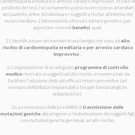
cardiomiopatia ereditaria e arresto cardiaco improvviso. In caso di
positività del test, l'accertamento potrà essere esteso ai familiari
del paziente al fine di individuare i soggetti a rischio all’interno del
nucleo familiare. L’informazione ottenuta dal test genetico può
apportare notevoli
benefici
, quali:
1.L’identificazione dei membri di una famiglia che sono ad
alto
rischio di cardiomiopatia ereditaria o per arresto cardiaco
improvviso
;
2.L’organizzazione di un adeguato
programma di controllo
medico
riservato ai soggetti ad alto rischio, in maniera tale da
facilitare l’adozione delle più efficaci misure preventive (ad
esempio defibrillatori impiantabili o terapie farmacologiche
antiaritmiche);
3.La conoscenza della possibilità di
trasmissione delle
mutazioni geniche
alla progenie e l’individuazione dei soggetti figli,
con mutazioni geniche germinali, ad alto rischio.