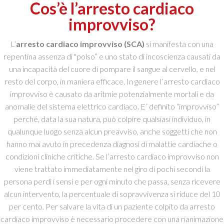
Cos’è l’arresto cardiaco
improvviso?
L’
arresto cardiaco improvviso (SCA)
si manifesta con una
repentina assenza di "polso” e uno stato di incoscienza causati da
una incapacità del cuore di pompare il sangue al cervello, e nel
resto del corpo, in maniera efficace. In genere l’arresto cardiaco
improvviso è causato da aritmie potenzialmente mortali e da
anomalie del sistema elettrico cardiaco. E’ definito “improvviso”
perché, data la sua natura, può colpire qualsiasi individuo, in
qualunque luogo senza alcun preavviso, anche soggetti che non
hanno mai avuto in precedenza diagnosi di malattie cardiache o
condizioni cliniche critiche. Se l’arresto cardiaco improvviso non
viene trattato immediatamente nel giro di pochi secondi la
persona perdi i sensi e per ogni minuto che passa, senza ricevere
alcun intervento, la percentuale di sopravvivenza si riduce del 10
per cento. Per salvare la vita di un paziente colpito da arresto
cardiaco improvviso è necessario procedere con una rianimazione