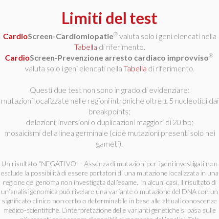
Limiti del test
®
Cardio
Screen-Cardiomiopatie
valuta solo i geni elencati nella
Tabella
di riferimento.
®
Cardio
Screen-Prevenzione arresto cardiaco improvviso
valuta solo i geni elencati nella
Tabella
di riferimento.
Questi due test non sono in grado di evidenziare:
mutazioni localizzate nelle regioni introniche oltre ± 5 nucleotidi dai
breakpoints;
delezioni, inversioni o duplicazioni maggiori di 20 bp;
mosaicismi della linea germinale (cioè mutazioni presenti solo nei
gameti).
Un risultato “NEGATIVO” - Assenza di mutazioni per i geni investigati non
esclude la possibilità di essere portatori di una mutazione localizzata in una
regione del genoma non investigata dall’esame. In alcuni casi, il risultato di
un’analisi genomica può rivelare una variante o mutazione del DNA con un
significato clinico non certo o determinabile in base alle attuali conoscenze
medico-scientifiche. L’interpretazione delle varianti genetiche si basa sulle