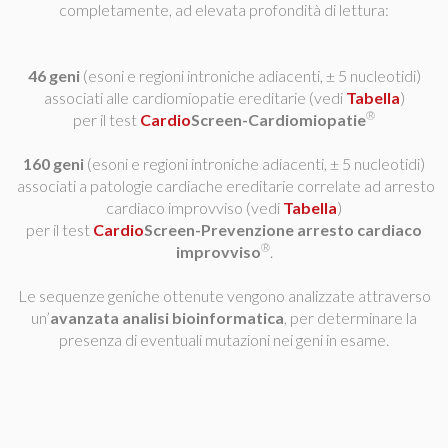
completamente, ad elevata profondità di lettura:
46 geni
(esoni e regioni introniche adiacenti, ± 5 nucleotidi)
associati alle cardiomiopatie ereditarie (vedi
Tabella
)
®
per il test
Cardio
Screen-Cardiomiopatie
160 geni
(esoni e regioni introniche adiacenti, ± 5 nucleotidi)
associati a patologie cardiache ereditarie correlate ad arresto
cardiaco improvviso (vedi
Tabella
)
per il test
Cardio
Screen-Prevenzione arresto cardiaco
®
improvviso
.
Le sequenze geniche ottenute vengono analizzate attraverso
un’
avanzata analisi bioinformatica
, per determinare la
presenza di eventuali mutazioni nei geni in esame.